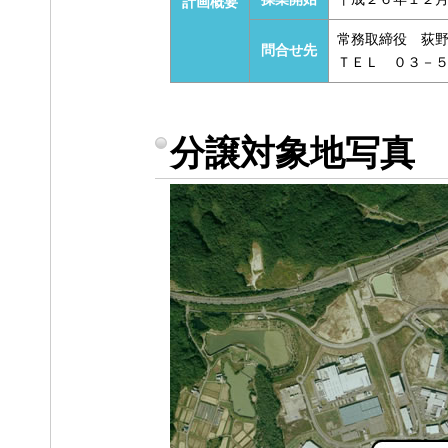
計画概要
常務取締役 荻
問合せ先
ＴＥＬ ０３－
分譲対象地写真