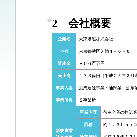
2 会社概要
企業名
大東港運株式会社
本社
東京都港区芝浦４－６－８
資本金
８５６百万円
売上高
１７３億円（平成２５年３月
事業内容
港湾運送事業・通関業・倉庫
事業所数
８事業所
事業内容
荷主企業の物流
面積
約２．３ｈａ（
新規事業
操業開始
平成２６年１２