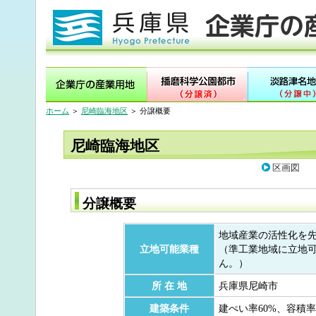
ホーム
＞
尼崎臨海地区
＞ 分譲概要
尼崎臨海地区
区画図
分譲概要
地域産業の活性化を
立地可能業種
（準工業地域に立地
ん。）
所 在 地
兵庫県尼崎市
建築条件
建ぺい率60%、容積率2