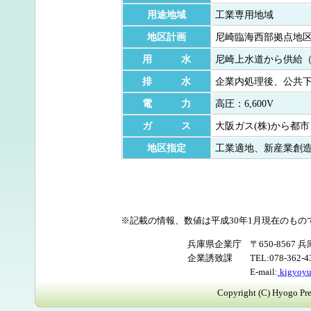
用途地域
工業専用地域
地区計画
尼崎臨海西部拠点地
用 水
尼崎上水道から供給（
排 水
企業内処理後、公共
電 力
高圧：6,600V
ガ ス
大阪ガス(株)から都
地区指定
工業適地、新産業創
※記載の情報、数値は平成30年1月現在のも
兵庫県企業庁
〒650-856
企業誘致課
TEL:078-362-
E-mail:
kigyoyu
Copyright (C) Hyogo Pref